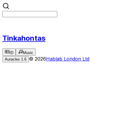
Tinkahontas
ID
Music
©
2026
Hablab London Ltd
Auracles
1.6