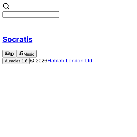
Socratis
ID
Music
©
2026
Hablab London Ltd
Auracles
1.6