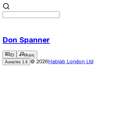
Don Spanner
ID
Music
©
2026
Hablab London Ltd
Auracles
1.6