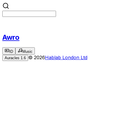
Awro
ID
Music
©
2026
Hablab London Ltd
Auracles
1.6