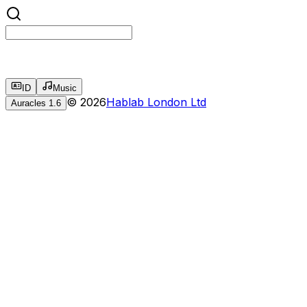
ID
Music
©
2026
Hablab London Ltd
Auracles
1.6