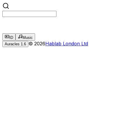
ID
Music
©
2026
Hablab London Ltd
Auracles
1.6