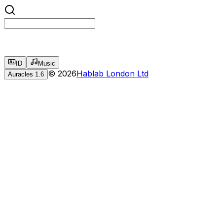
ID
Music
©
2026
Hablab London Ltd
Auracles
1.6