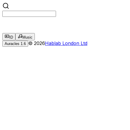
ID
Music
©
2026
Hablab London Ltd
Auracles
1.6