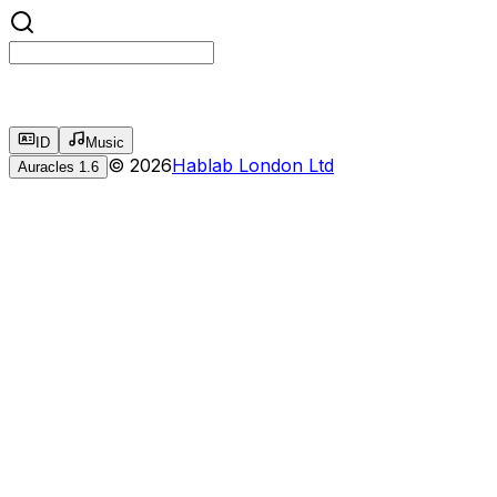
ID
Music
©
2026
Hablab London Ltd
Auracles
1.6